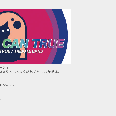
ャン」
はるやん…とみうが気づき2020年結成。
あなたに。
。