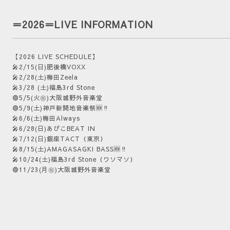
＝2026＝LIVE INFORMATION
【2026 LIVE SCHEDULE】
🎤2/15(日)肥後橋VOXX
🎤2/28(土)梅田Zeela
🎤3/28 (土)福島3rd Stone
🟢5/5(火㊗️)大阪城野外音楽堂
🟢5/9(土)神戸新開地音楽祭🆕‼️
🎤6/6(土)梅田Always
🎤6/28(日)あびこBEAT IN
🎤7/12(日)銀座TACT（東京）
🎤
8/15(土)AMAGASAGKI BASS🆕‼️
🎤
10/24(土)福島3rd Stone（ワソマソ）
🟢11/23(月㊗️)大阪城野外音楽堂