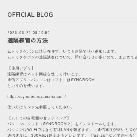
OFFICIAL BLOG
2026-06-21 08:10:00
遠隔練習の方法
ムトゥタケポンは埼玉在住で、いつも遠隔でリハ参加します。
ムトゥタケポンの遠隔演奏について、問い合わせが多いので、まとめて
【使用アプリ】
遠隔練習はネット回線を使って行います。
通信アプリ（パソコンはソフト）はSYNCROOM
というのを使います。
https://syncroom.yamaha.com/
使い方はリンク先参照してください。
【ムトゥの自宅側のセッティング】
パソコンにソフト（SYNCROOM２）をインストールします。
パソコンはWi-Fiではなく有線LANを繋ぎます。（通信速度が遅いと音
通信速度は、300Mbps以上あるといいです。（fast.comなどで調べる）