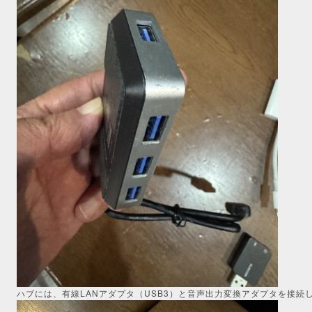
ハブには、有線LANアダプタ（USB3）と音声出力変換アダプタを接続