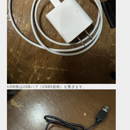
USB側はUSBハブ（USB3規格）を繋ぎます。