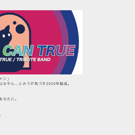
ャン」
はるやん…とみうが気づき2020年結成。
あなたに。
。