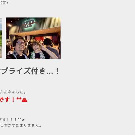
（笑）
️
サプライズ付き…！
いただきました。
す！**🙏
る！！！**🔥
楽しすぎてたまりません。