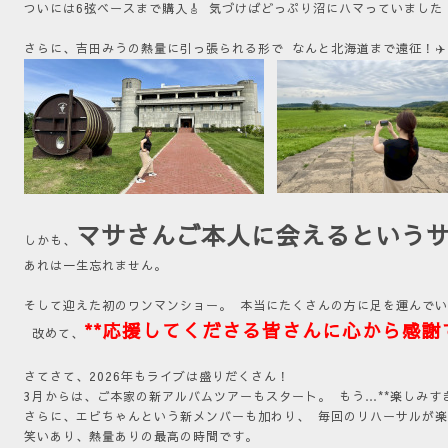
ついには6弦ベースまで購入🎸 気づけばどっぷり沼にハマっていました
さらに、吉田みうの熱量に引っ張られる形で なんと北海道まで遠征！✈
マサさん
ご本人に会えるという
しかも、
あれは一生忘れません。
そして迎えた初のワンマンショー。 本当にたくさんの方に足を運んで
**応援してくださる皆さんに心から感謝で
改めて、
さてさて、2026年もライブは盛りだくさん！
3月からは、ご本家の新アルバムツアーもスタート。 もう…**楽しみすぎ
さらに、エビちゃんという新メンバーも加わり、 毎回のリハーサルが
笑いあり、熱量ありの最高の時間です。