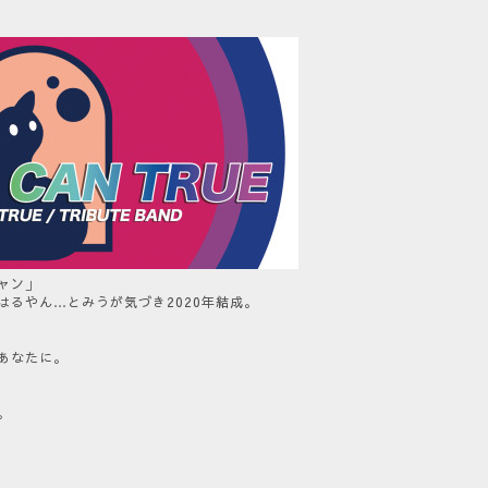
ャン」
はるやん…とみうが気づき2020年結成。
あなたに。
。