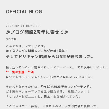
OFFICIAL BLOG
2026-02-04 06:57:00
🎉ブログ開設2周年に寄せて🎉
つれづれ
こんにちは、マサ王子です。
はてなブログを開設して、気づけば2周年！
そしてドリキャン結成からは5年が経ちました。
振り返ってみると、前半はわりとスローペース。 でも後半はというと
**一気に加速！**🚀
自分でもびっくりするくらい、活動が活発になってきました。
その大きなきっかけは、
やっぱり2023年のワンダーランド。
ご本家のパフォーマンスを生で観た瞬間、 鳥肌ブワッ！！
「これは本物だ……」と、完全に心を掴まれました。
そこからはもう一直線。 マサさんのステップや衣装を真似して、