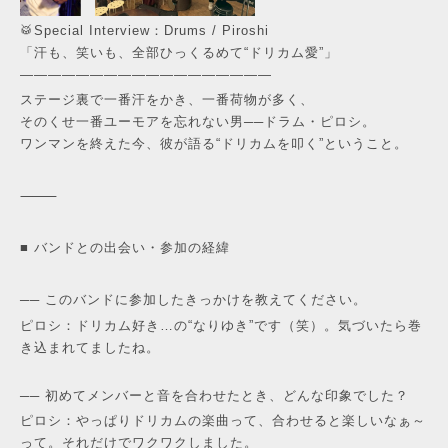
🥁Special Interview：Drums / Piroshi
「汗も、笑いも、全部ひっくるめて“ドリカム愛”」
――――――――――――――――――
ステージ裏で一番汗をかき、一番荷物が多く、
そのくせ一番ユーモアを忘れない男──ドラム・ピロシ。
ワンマンを終えた今、彼が語る“ドリカムを叩く”ということ。
⸻
■ バンドとの出会い・参加の経緯
── このバンドに参加したきっかけを教えてください。
ピロシ：ドリカム好き…の“なりゆき”です（笑）。気づいたら巻
き込まれてましたね。
── 初めてメンバーと音を合わせたとき、どんな印象でした？
ピロシ：やっぱりドリカムの楽曲って、合わせると楽しいなぁ～
って。それだけでワクワクしました。