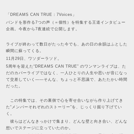
「DREAMS CAN TRUE：7Voices」
バンドを形作る7つの声（＝個性）を特集する王道インタビュー
企画。今夜から7夜連続で公開します。
ライブが終わって数日がたった今でも、あの日の余韻はふとした
瞬間に蘇ってくる。
11月29日、ワソダーラソド。
5周年を迎えた“DREAMS CAN TRUE” のワンマンライブは、た
だのカバーライブではなく、一人ひとりの人生や思いが音になっ
て交差していく――そんな、ちょっと不思議で、あたたかい時間
だった。
この特集では、その裏側で心を寄せ合いながら作り上げてき
た“メンバーそれぞれのストーリー”を、じっくり掘り下げてい
く。
彼らはどんなきっかけで集まり、どんな壁と向き合い、どんな
想いでステージに立っていたのか。