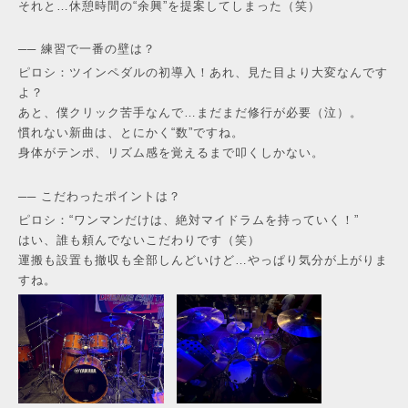
それと…休憩時間の“余興”を提案してしまった（笑）
── 練習で一番の壁は？
ピロシ：ツインペダルの初導入！あれ、見た目より大変なんです
よ？
あと、僕クリック苦手なんで…まだまだ修行が必要（泣）。
慣れない新曲は、とにかく“数”ですね。
身体がテンポ、リズム感を覚えるまで叩くしかない。
── こだわったポイントは？
ピロシ：“ワンマンだけは、絶対マイドラムを持っていく！”
はい、誰も頼んでないこだわりです（笑）
運搬も設置も撤収も全部しんどいけど…やっぱり気分が上がりま
すね。