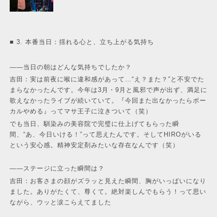
■ 3. 本番当日：揺れる心と、立ち上がる気持ち
——当日の朝はどんな気持ちでしたか？
吉田：実は前夜に喉に違和感があって…“え？また？”と不安でた
まらなかったんです。今年は3月・9月と風邪で声が出ず、満足に
歌えなかったライブが続いていて。『今回また出なかったらボー
カルやめる』ってマサ王子に泣きついて（笑）
でも当日、馴染みの美容院で完璧に仕上げてもらった瞬
間、“あ、今日いける！”って思えたんです。そしてHIROがいる
という安心感。精神安定剤みたいな存在なんです（笑）
——ステージに立った瞬間は？
吉田：お客さまの顔がズラッと見えた瞬間、胸がいっぱいになり
ました。ありがたくて、尊くて。絶対楽しんでもらう！って思い
ながら、ウッと涙こらえてました