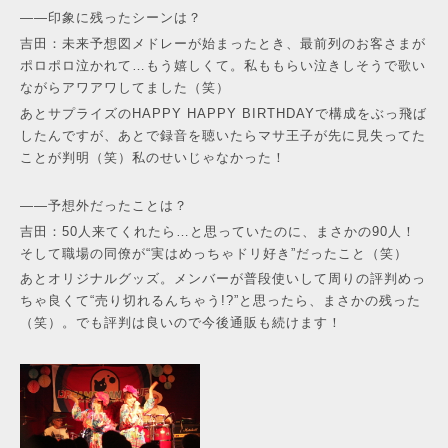
——印象に残ったシーンは？
吉田：未来予想図メドレーが始まったとき、最前列のお客さまが
ポロポロ泣かれて…もう嬉しくて。私ももらい泣きしそうで歌い
ながらアワアワしてました（笑）
あとサプライズのHAPPY HAPPY BIRTHDAYで構成をぶっ飛ば
したんですが、あとで録音を聴いたらマサ王子が先に見失ってた
ことが判明（笑）私のせいじゃなかった！
——予想外だったことは？
吉田：50人来てくれたら…と思っていたのに、まさかの90人！
そして職場の同僚が“実はめっちゃドリ好き”だったこと（笑）
あとオリジナルグッズ。メンバーが普段使いして周りの評判めっ
ちゃ良くて“売り切れるんちゃう!?”と思ったら、まさかの残った
（笑）。でも評判は良いので今後通販も続けます！