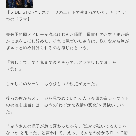
【SIDE STORY：ステージの上と下で生まれていた、もうひと
つのドラマ】
未来予想図メドレーが流れはじめた瞬間、最前列のお客さまが静
かに涙をこぼし始めた。それに気づいたみうは、歌いながら胸が
ぎゅっと締め付けられるのを感じたという。
「嬉しくて、でも私まで泣きそうで…アワアワしてました
（笑）」
しかしこのシーン、もうひとつの視点があった。
後ろの席からステージを見つめていた友人（今回の白ジャケット
の衣装も担当）は、みうの“わずかな表情の変化”を見抜いてい
た。
「みうさんの様子が急に変わったから、“誰かが泣いてるんじゃ
ないか”と思った、と言われて。えっ、そんなの分かる!? って驚