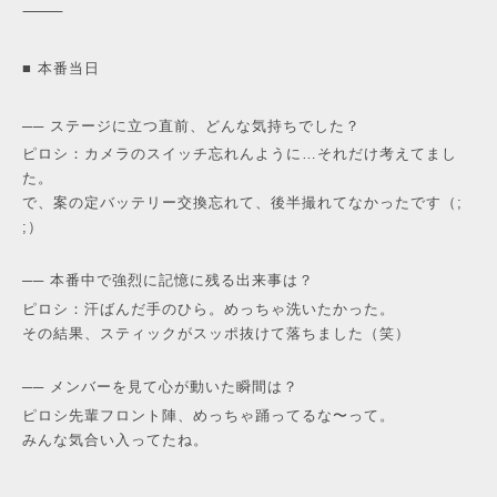
⸻
■ 本番当日
── ステージに立つ直前、どんな気持ちでした？
ピロシ：カメラのスイッチ忘れんように…それだけ考えてまし
た。
で、案の定バッテリー交換忘れて、後半撮れてなかったです（;
;）
── 本番中で強烈に記憶に残る出来事は？
ピロシ：汗ばんだ手のひら。めっちゃ洗いたかった。
その結果、スティックがスッポ抜けて落ちました（笑）
── メンバーを見て心が動いた瞬間は？
ピロシ先輩フロント陣、めっちゃ踊ってるな〜って。
みんな気合い入ってたね。