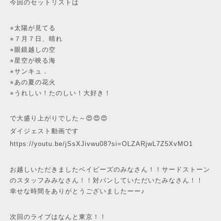
今回のセットリストは
⭐︎太陽が見てる
⭐︎７月７日、晴れ
⭐︎眼鏡越しの空
⭐︎星空が映る海
⭐︎サンキュ．
⭐︎あの夏の花火
⭐︎うれしい！たのしい！大好き！
で大盛り上がりでした～😍😍😍
ダイジェスト動画です
https://youtu.be/jSsXJivwu08?si=OLZARjwL7Z5XvMO1
お越しいただきましたベイビーズのみなさん！！サードストーン
のスタッフみみなさん！！対バンしていただいたみなさん！！
幸せな時間をありがとうございましたーー♪
次回のライブはなんと東京！！