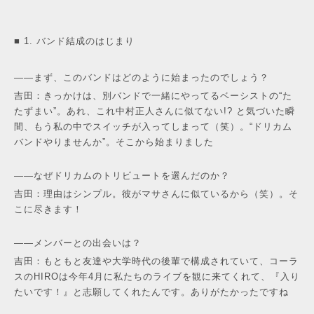
■ 1. バンド結成のはじまり
——まず、このバンドはどのように始まったのでしょう？
吉田：きっかけは、別バンドで一緒にやってるベーシストの“た
たずまい”。あれ、これ中村正人さんに似てない!? と気づいた瞬
間、もう私の中でスイッチが入ってしまって（笑）。“ドリカム
バンドやりませんか”。そこから始まりました
——なぜドリカムのトリビュートを選んだのか？
吉田：理由はシンプル。彼がマサさんに似ているから（笑）。そ
こに尽きます！
——メンバーとの出会いは？
吉田：もともと友達や大学時代の後輩で構成されていて、コーラ
スのHIROは今年4月に私たちのライブを観に来てくれて、『入り
たいです！』と志願してくれたんです。ありがたかったですね