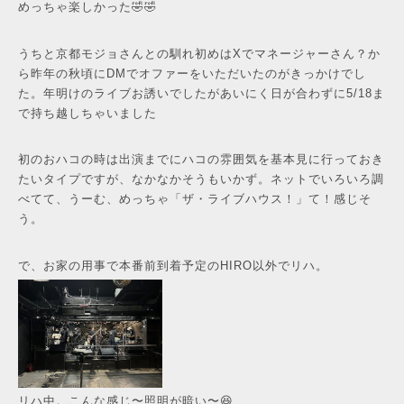
めっちゃ楽しかった🤣🤣
うちと京都モジョさんとの馴れ初めはXでマネージャーさん？か
ら昨年の秋頃にDMでオファーをいただいたのがきっかけでし
た。年明けのライブお誘いでしたがあいにく日が合わずに5/18ま
で持ち越しちゃいました
初のおハコの時は出演までにハコの雰囲気を基本見に行っておき
たいタイプですが、なかなかそうもいかず。ネットでいろいろ調
べてて、うーむ、めっちゃ「ザ・ライブハウス！」て！感じそ
う。
で、お家の用事で本番前到着予定のHIRO以外でリハ。
リハ中。こんな感じ〜照明が暗い〜😆